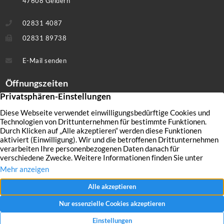
47608 Geldern
02831 4087
02831 89738
E-Mail senden
Öffnungszeiten
Montag – Freitag:
09:00 Uhr – 18:30 Uhr
Samstag:
10:00 Uhr – 14:00 Uhr
Gerne vereinbaren wir auch außerhalb unserer Geschäftszeiten einen
individuellen Termin mit Ihnen.
Produktpalette
Angebote
Unsere Leistungen
Kontakt
Impressum
Datenschutz