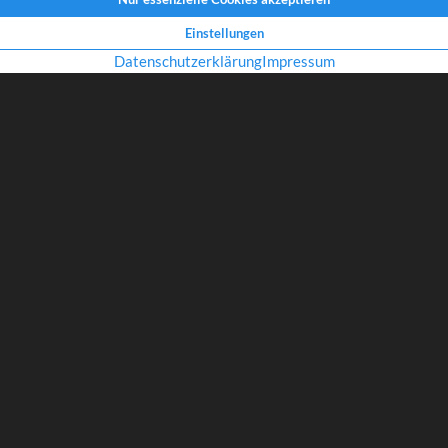
nd das, Wissenswertes
Schwimmbrillen gibt es auch in Ihrer Gläserstärke. Die hochwertigen P
Anti-Beschlag-Beschichtung sind aus bruchfestem Polycarbonat geferti
Größen für große und kleine Köpfe lieferbar. Mit fast jeder Gläserstärk
wäre es auch vielleicht etwas für Sie! Für knapp 30,- € ist das eventuel
Anschaffung…
ZURÜCK ZUR ÜBERSICHT