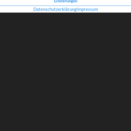
Roger – Brillendesign aus den Niederlanden.
Roger ist eine schlichte
Kollektion mit weichen Formen und aufregenden Farben, hergestellt a
Material nach den neuesten Techniken. Einfache Formen in einen spa
gesetzt. Kommen Sie doch rein – wir stellen sie Ihnen gerne vor.
ZURÜCK ZUR ÜBERSICHT