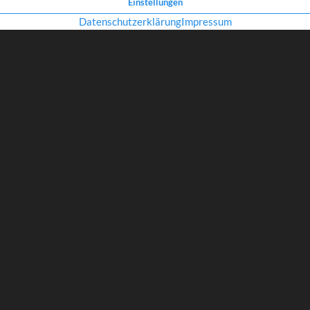
Eine sehr nützliche Hilfe für Brillenträger (insbesondere mit höheren Gl
leider wenig bekannt. Für „kleines Geld“ bekommt man unterschiedlic
mit individueller Gläserstärke angeboten. Muster haben wir immer im 
Sprechen Sie uns doch einfach mal an.
ZURÜCK ZUR ÜBERSICHT