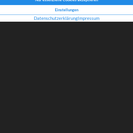
nd das, Wissenswertes
DANKE
– Wir möchten mal ein ganz herzliches „Danke schön“ sagen!!!
und jeden der uns im Lockdown unterstützt hat. Für jedes aufbauende Wo
lieben Gesten und Zuwendungen. Für viel Lob und Aufmunterung und für
das Sie uns entgegen bringen – auch jetzt in der Bauphase. Danke sagt
Sommer!
ZURÜCK ZUR ÜBERSICHT