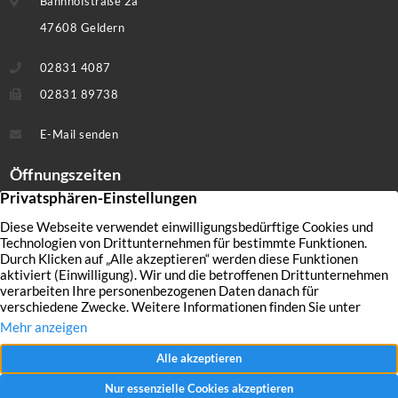
Bahnhofstraße 2a
47608 Geldern
02831 4087
02831 89738
E-Mail senden
Öffnungszeiten
Montag – Freitag:
09:00 Uhr – 18:30 Uhr
Samstag:
10:00 Uhr – 14:00 Uhr
Gerne vereinbaren wir auch außerhalb unserer Geschäftszeiten einen
individuellen Termin mit Ihnen.
Produktpalette
Angebote
Unsere Leistungen
Kontakt