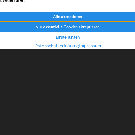
nd das, Wissenswertes
AUSVERKAUFT – AUSVERKAUFT – AUSVERKAUFT – AUSVERKAUFT 
Wir hatten wirklich viele, haben beim Einkauf gepokert und wir haben (
einer der letzten noch welche gehabt, aber irgendwann ist alles vorbei… 
Mittwoch, 09.00 Uhr und in diesen Minuten gehen die letzten SoFi-Brill
Theke… Nachdem Zeitungen, Radiosender und Internetseiten über uns b
brachen hier alle Dämme. Es tut mir in der Seele weh alle abweisen zu
mich aufrichtig freuen Ihnen bei anderer Gelegenheit dienen zu dürfen,